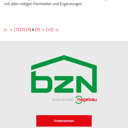
mit allen nötigen Formteilen und Ergänzungen.
|<
<
[1]
[2]
[3]
4
[5]
>
[+5]
>|
Unternehmen